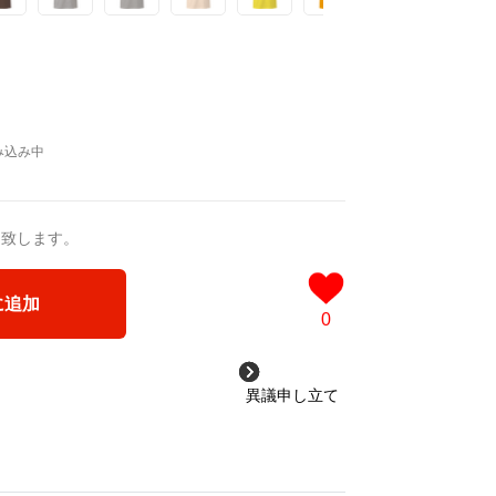
送致します。
に追加
0
異議申し立て