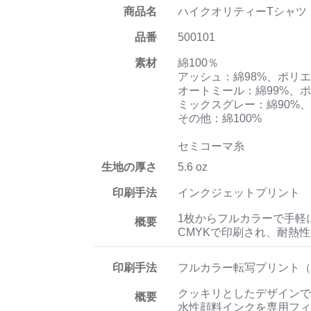
商品名
ハイクオリティーTシャツ
品番
500101
素材
綿100％
アッシュ：綿98%、ポリエ
オートミール：綿99%、ポ
ミックスグレー：綿90%、
その他：綿100%
セミコーマ糸
生地の厚さ
5.6 oz
印刷手法
インクジェットプリント
1枚からフルカラーで手軽
概要
CMYKで印刷され、耐熱
印刷手法
フルカラー転写プリント（
クッキリとしたデザインで
概要
水性顔料インクを専用フィ