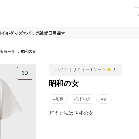
バイルグッズ
バッグ
雑貨日用品
ツ販売一覧
昭和の女
ハイクオリティーTシャツ
5
3D
昭和の女
#昭和
#昭和の女
#女
どうせ私は昭和の女