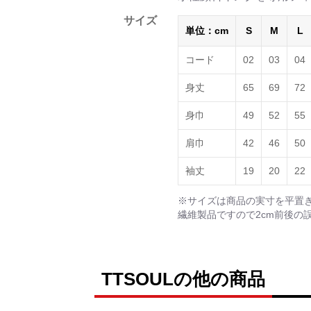
サイズ
単位：cm
S
M
L
コード
02
03
04
身丈
65
69
72
身巾
49
52
55
肩巾
42
46
50
袖丈
19
20
22
※サイズは商品の実寸を平置
繊維製品ですので2cm前後の
TTSOULの他の商品