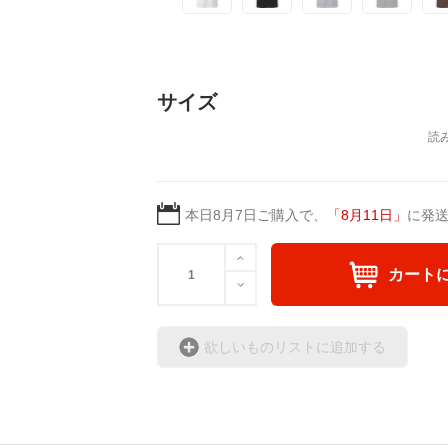
サイズ
本日
8月7日
ご購入で、
「
8月11日
」
に発
カート
欲しいものリストに追加する