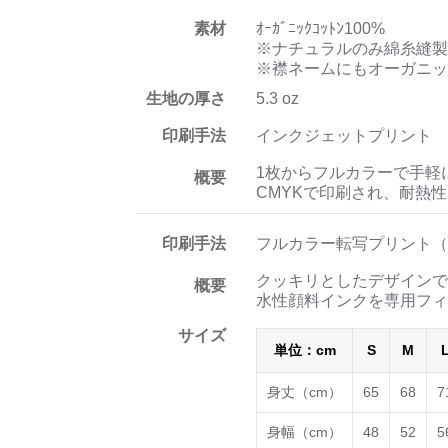
素材
ｵｰｶﾞﾆｯｸｺｯﾄﾝ100%
※ナチュラルのみ綿糸縫製
※襟ネームにもオーガニッ
生地の厚さ
5.3 oz
印刷手法
インクジェットプリント
1枚からフルカラーで手軽
概要
CMYKで印刷され、耐熱
印刷手法
フルカラー転写プリント（
クッキリとしたデザインで
概要
水性顔料インクを専用フィ
サイズ
単位：cm
S
M
身丈（cm）
65
68
7
身幅（cm）
48
52
5