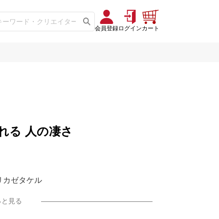
会員登録
ログイン
カート
く在れる 人の凄さ
-リリカゼタケル
っと見る