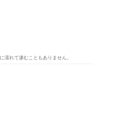
うな眼差しは
.]
リカゼタケル
ia/d/7GbUq3Z
/d/eLvAyy5
＿＿＿＿＿＿＿＿＿＿＿
本版]
水に濡れて滲むこともありません。
うに燃えるような眼差しは”部分
作]を絵本化。
ikazetakeru
a/d/d7stkOV
/d/8u7Cebe
＿＿＿＿＿＿＿＿＿＿＿
眼差しは [+挿画51作品版]
 凛々風 猛 -リリカゼタケル
ia/d/8oNk92Q
a/d/gDGn5nK