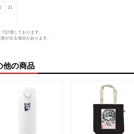
0
21
<デザイン画集&グッズカ
きで計測しております。
＿＿＿＿＿＿＿＿＿＿＿
誤差が出る場合があります。
小説 [弛まぬ言霊]
挿画&グッズカタログ <デ
＜著者:作詞/挿画作成＞ 
ruの他の商品
☆本作品内で表現されてい
日本語版: https://amzn.as
小説 [弛まぬ言霊] 挿画
<デザイン画集:Comics Styl
＜著者:挿画作成＞ 凛々風
日本語版: https://amzn.as
小説 [弛まぬ言霊] <挿画: