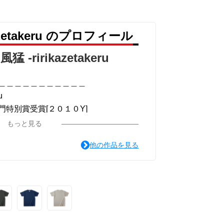
azetakeru のプロフィール
猛 -ririkazetakeru
＿＿＿＿＿＿＿＿＿＿＿
u
特別賞受賞[２０１０Y]
＿＿＿＿＿＿＿＿＿＿＿
もっと見る
他の作品を見る
ou for your time.
＿＿＿＿＿＿＿＿＿＿＿
系ミュージカル小説のみ.]
猛 -リリカゼタケル