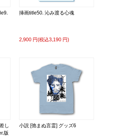
ズカタログ-
成＞
le9.
挿画title50. 沁み渡る心魂
ル
bLm4e
2,900 円(税込3,190 円)
タログ>
＿＿＿＿＿＿＿＿＿＿＿
眼差しは] -Version1.
ザイン画集:BEST版>
 猛 -リリカゼタケル
ia/d/fMWTZVg
眼差しは] -Version2.
ザイン画集:BEST版>
凛々風 猛 -リリカゼタケル
差し
小説 [弛まぬ言霊] グッズ6
ia/d/hMo8oB0
r.版