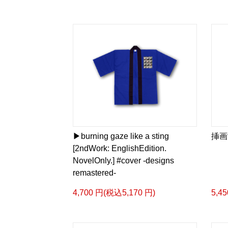
▶︎burning gaze like a sting
挿画ti
[2ndWork: EnglishEdition.
NovelOnly.] #cover -designs
remastered-
4,700 円(税込5,170 円)
5,4