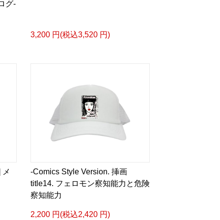
ログ-
るような眼差しは]
3,200 円(税込3,520 円)
ザイン画集:BEST版>
凛々風 猛 -リリカゼタケル
ia/d/gPVyU1t
＿＿＿＿＿＿＿＿＿＿＿
p/ririkazetakeru
66b9c067ae64e
e/artist-ririkazetakeru
 メ
-Comics Style Version. 挿画
title14. フェロモン察知能力と危険
察知能力
2,200 円(税込2,420 円)