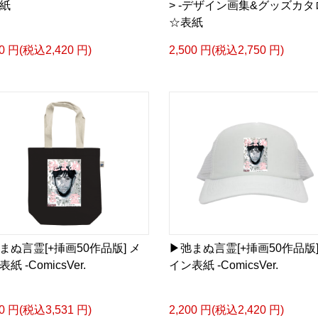
表紙
> -デザイン画集&グッズカタ
☆表紙
▶︎小説 [刺すように燃え
-Comics Style Version.
00 円(税込2,420 円)
2,500 円(税込2,750 円)
挿画&グッズカタログ <デ
＜著者/絵本:挿画作成＞ 
日本語版: https://amzn.as
<merchandise shop>
＿＿＿＿＿＿＿＿＿＿＿
▶︎SUZURI https://suzuri.j
▶︎UP-T up-t.jp/creator/
▶︎GICLEEPOD
https://gicleepod.com/stor
弛まぬ言霊[+挿画50作品版] メ
▶︎弛まぬ言霊[+挿画50作品版]
紙 -ComicsVer.
イン表紙 -ComicsVer.
10 円(税込3,531 円)
2,200 円(税込2,420 円)