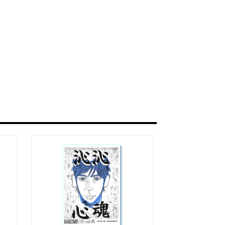
タログ>
＿＿＿＿＿＿＿＿＿＿＿
ザイン画集:BEST版>
凛々風 猛 -リリカゼタケル
る作詞20曲も掲載.
ia/d/1pxD3g4
&グッズカタログ
e Version.>
 猛 -リリカゼタケル
ia/d/fxD6D5U
スケッチ&塗り絵ver.>