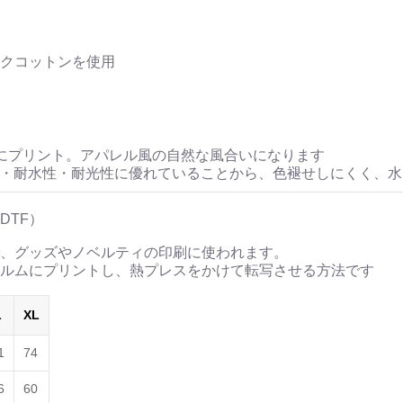
▶︎刺すように燃えるよ
[第2作品: 通常版.小説のみ
クコットンを使用
＜著者＞ 凛々風 猛 -リ
日本語版: https://amzn.as
英語版: https://amzn.asia
＿＿＿＿＿＿＿＿＿＿＿
にプリント。アパレル風の自然な風合いになります
▶︎求めない惑星 [小説/絵
性・耐水性・耐光性に優れていることから、色褪せしにくく、
第2作品の章: “刺すよ
[主人公である小説家の遺
DTF）
＜小説/絵本版＞ 凛々風猛 -rir
、グッズやノベルティの印刷に使われます。
日本語版: https://amzn.asi
ルムにプリントし、熱プレスをかけて転写させる方法です
英語版: https://amzn.asia
＿＿＿＿＿＿＿＿＿＿＿
L
XL
▶︎刺すように燃えるような
＜著者: 絵本/挿画作成＞
1
74
日本語版: https://amzn.as
6
60
英語版: https://amzn.asi