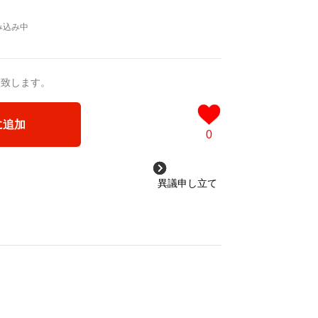
a/d/ipdf8cX
/d/1nwVIb6
＿＿＿＿＿＿＿＿＿＿＿
品版]
0作品>
送致します。
 凛々風 猛 -リリカゼタケル
ia/d/3czgKs8
に追加
/d/bpIME7s
0
ケッチ&塗り絵ver.版>
異議申し立て
ジカル小説 +作詞20曲
塗り絵バージョン-
成＞
ル
3VyF
ou for your time.
＿＿＿＿＿＿＿＿＿＿＿