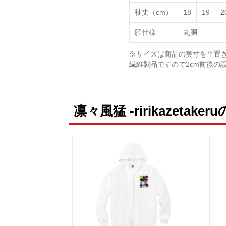
袖丈（cm）
18
19
2
胴仕様
丸胴
※サイズは商品の実寸を平置
繊維製品ですので2cm前後の
凛々風猛 -ririkazetake