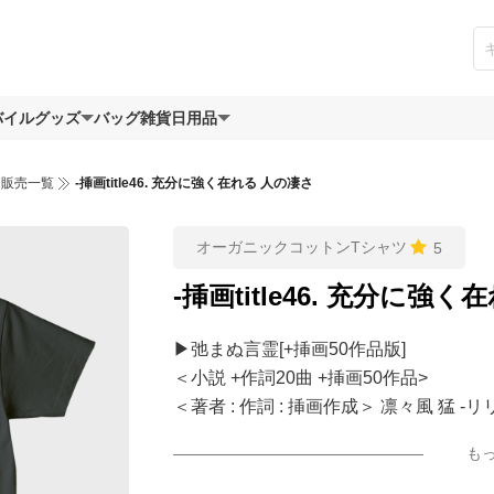
バイルグッズ
バッグ
雑貨日用品
ツ販売一覧
-挿画title46. 充分に強く在れる 人の凄さ
オーガニックコットンTシャツ
5
-挿画title46. 充分に強
▶︎弛まぬ言霊[+挿画50作品版]
＜小説 +作詞20曲 +挿画50作品>
＜著者 : 作詞 : 挿画作成＞ 凛々風 猛 
日本語版: https://amzn.asia/d/3czgKs8
も
英語版: https://amzn.asia/d/bpIME7s