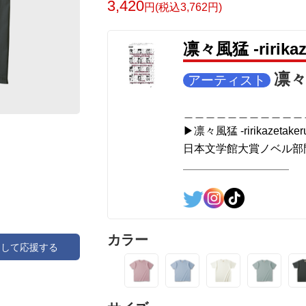
3,420
円(税込3,762円)
凛々風猛 -ririk
凛々風
アーティスト
＿＿＿＿＿＿＿＿＿＿＿
▶︎凛々風猛 -ririkazetaker
日本文学館大賞ノベル部門
＿＿＿＿＿＿＿＿＿＿＿
<作品情報:配信中.> -Thank y
＿＿＿＿＿＿＿＿＿＿＿
カラー
アして応援する
▶︎弛まぬ言霊
[通常版:ロードムービー
＜著者 : 作詞＞ 凛々風 