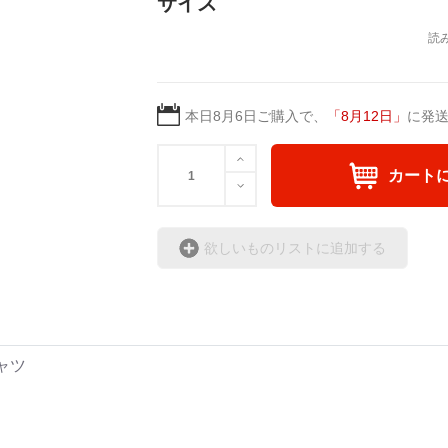
サイズ
日本語版: https://amzn.asi
英語版: https://amzn.asia
＿＿＿＿＿＿＿＿＿＿＿
▶︎弛まぬ言霊[+挿画50作
＜小説+作詞20曲+挿画5
本日
8月6日
ご購入で、
「
8月12日
」
に発
＜著者: 作詞/挿画作成＞
日本語版: https://amzn.as
カート
英語版: https://amzn.asia
▶︎弛まぬ言霊 <+挿画/ス
欲しいものリストに追加する
-ロードムービー系ミュー
+挿画スケッチスタイル&
＜著者/小説:作詞:挿画作
凛々風 猛-リリカゼタケ
ャツ
https://amzn.asia/d/0cLT
<作品情報:配信中.> -Thank y
＿＿＿＿＿＿＿＿＿＿＿