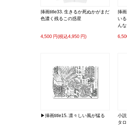
挿画title33. 生きるか死ぬかがまだ
挿画
色濃く残るこの惑星
いる
んな
4,500 円(税込4,950 円)
6,5
▶︎挿画title15. 凛々しい風が猛る
小説
タロ