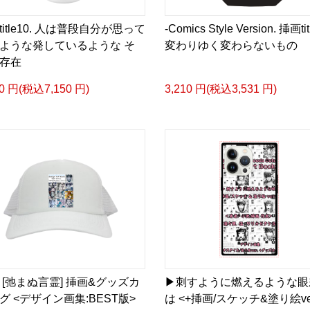
-挿画デザイン画集&グッ
＜著者/小説:作詞:挿画作
title10. 人は普段自分が思って
-Comics Style Version. 挿画tit
凛々風 猛-リリカゼタケ
ような発しているような そ
変わりゆく変わらないもの
存在
https://amzn.asia/d/0dg
00 円(税込7,150 円)
3,210 円(税込3,531 円)
<デザイン画集&グッズカ
＿＿＿＿＿＿＿＿＿＿＿
小説 [刺すように燃えるような
挿画&グッズカタログ <デ
＜著者:挿画作成＞ 凛々風
日本語版: https://amzn.as
小説 [刺すように燃えるような
挿画&グッズカタログ <デ
＜著者:絵本/挿画作成＞ 
 [弛まぬ言霊] 挿画&グッズカ
▶︎刺すように燃えるような眼
日本語版: https://amzn.as
グ <デザイン画集:BEST版>
は <+挿画/スケッチ&塗り絵ve