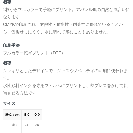
概要
1枚からフルカラーで手軽にプリント。アパレル風の自然な風合いに
なります
CMYKで印刷され、耐熱性・耐水性・耐光性に優れていることか
ら、色褪せしにくく、水に濡れて滲むこともありません。
印刷手法
フルカラー転写プリント（DTF）
概要
クッキリとしたデザインで、グッズやノベルティの印刷に使われま
す。
水性顔料インクを専用フィルムにプリントし、熱プレスをかけて転
写させる方法です
サイズ
単位：cm
８０
９０
着丈
34
36