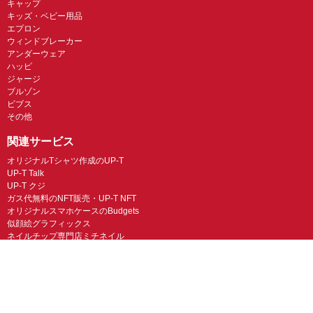
キャップ
キッズ・ベビー用品
エプロン
ウィンドブレーカー
アンダーウェア
ハッピ
ジャージ
ブルゾン
ビブス
その他
関連サービス
オリジナルTシャツ作成のUP-T
UP-T Talk
UP-T クジ
ガス代無料のNFT販売・UP-T NFT
オリジナルスマホケースのBudgets
似顔絵グラフィックス
ネイルチップ専門店ミチネイル
LINEスタンプ制作スタンプファクトリー
オリジナルノベルティラボ
オリジナルグッズラボ
スマホラボ（スマホケース）
オリジナルTシャツの作成・プリント「TMIX」
オリジナルエコバッグを作ろう！