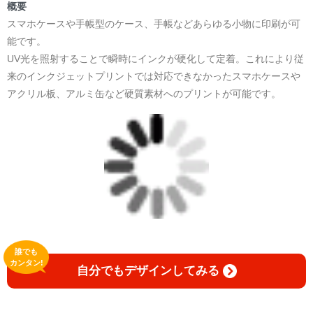
＜著者:作詞/挿画作成＞ 凛々風 猛 -リリカゼタケル
概要
☆本作品内で表現されている作詞20曲も掲載.
スマホケースや手帳型のケース、手帳などあらゆる小物に印刷が可
日本語版: https://amzn.asia/d/1pxD3g4
能です。
UV光を照射することで瞬時にインクが硬化して定着。これにより従
小説 [弛まぬ言霊] 挿画&グッズカタログ
来のインクジェットプリントでは対応できなかったスマホケースや
<デザイン画集:Comics Style Version.>
アクリル板、アルミ缶など硬質素材へのプリントが可能です。
＜著者:挿画作成＞ 凛々風 猛 -リリカゼタケル
日本語版: https://amzn.asia/d/fxD6D5U
小説 [弛まぬ言霊] <挿画:スケッチ&塗り絵ver.>
-挿画デザイン画集&グッズカタログ-
＜著者/小説:作詞:挿画作成＞
凛々風 猛-リリカゼタケル
https://amzn.asia/d/0dgbLm4e
誰でも
<デザイン画集&グッズカタログ>
カンタン!
自分でもデザインしてみる
＿＿＿＿＿＿＿＿＿＿＿＿＿＿＿＿＿＿＿＿＿＿
小説 [刺すように燃えるような眼差しは] -Version1.
挿画&グッズカタログ <デザイン画集:BEST版>