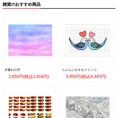
＜著者:挿画作成＞ 凛々風 猛 -リリカゼタケル
雑貨のおすすめ商品
日本語版: https://amzn.asia/d/fMWTZVg
小説 [刺すように燃えるような眼差しは] -Version2.
挿画&グッズカタログ <デザイン画集:BEST版>
＜著者:絵本/挿画作成＞ 凛々風 猛 -リリカゼタケル
日本語版: https://amzn.asia/d/hMo8oB0
▶︎小説 [刺すように燃えるような眼差しは]
-Comics Style Version.
挿画&グッズカタログ <デザイン画集:BEST版>
夕暮れの空
＜著者/絵本:挿画作成＞ 凛々風 猛 -リリカゼタケル
らぶらぶセキセイインコ
日本語版: https://amzn.asia/d/gPVyU1t
2,650円(税込2,916円)
3,950円(税込4,345円)
＿＿＿＿＿＿＿＿＿＿＿＿＿＿＿＿＿＿＿＿＿＿
▶︎SUZURI https://suzuri.jp/ririkazetakeru
▶︎UP-T up-t.jp/creator/66b9c067ae64e