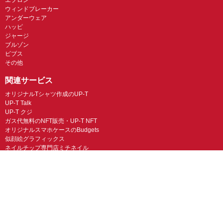
ウィンドブレーカー
アンダーウェア
ハッピ
ジャージ
ブルゾン
ビブス
その他
関連サービス
オリジナルTシャツ作成のUP-T
UP-T Talk
UP-T クジ
ガス代無料のNFT販売・UP-T NFT
オリジナルスマホケースのBudgets
似顔絵グラフィックス
ネイルチップ専門店ミチネイル
LINEスタンプ制作スタンプファクトリー
オリジナルノベルティラボ
オリジナルグッズラボ
スマホラボ（スマホケース）
オリジナルTシャツの作成・プリント「TMIX」
オリジナルエコバッグを作ろう！
オリジナルタンブラー・サーモスを作ろう