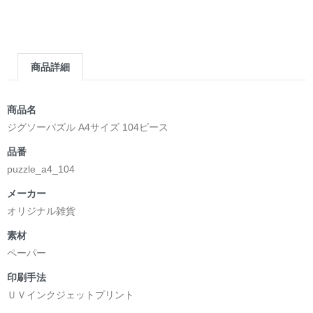
＿＿＿＿＿＿＿＿＿＿＿＿＿＿＿＿＿＿＿＿＿＿
▶︎求めない惑星 [小説/絵本版]
第2作品の章: “刺すように燃えるような眼差しは”部分
[主人公である小説家の遺作]を絵本化。
商品詳細
＜小説/絵本版＞ 凛々風猛 -ririkazetakeru
日本語版: https://amzn.asia/d/d7stkOV
英語版: https://amzn.asia/d/8u7Cebe
商品名
＿＿＿＿＿＿＿＿＿＿＿＿＿＿＿＿＿＿＿＿＿＿
ジグソーパズル A4サイズ 104ピース
▶︎刺すように燃えるような眼差しは [+挿画51作品版]
品番
＜著者: 絵本/挿画作成＞ 凛々風 猛 -リリカゼタケル
puzzle_a4_104
日本語版: https://amzn.asia/d/8oNk92Q
英語版: https://amzn.asia/d/gDGn5nK
メーカー
オリジナル雑貨
素材
<デザイン画集&グッズカタログ>
ペーパー
＿＿＿＿＿＿＿＿＿＿＿＿＿＿＿＿＿＿＿＿＿＿
印刷手法
小説 [弛まぬ言霊]
ＵＶインクジェットプリント
挿画&グッズカタログ <デザイン画集:BEST版>