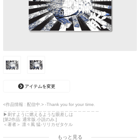
アイテムを変更
<作品情報 : 配信中.> -Thank you for your time.
＿＿＿＿＿＿＿＿＿＿＿＿＿＿＿＿＿＿＿＿＿＿
▶︎刺すように燃えるような眼差しは
[第2作品: 通常版.小説のみ.]
＜著者＞ 凛々風 猛-リリカゼタケル
日本語版: https://amzn.asia/d/7GbUq3Z
英語版: https://amzn.asia/d/eLvAyy5
もっと見る
＿＿＿＿＿＿＿＿＿＿＿＿＿＿＿＿＿＿＿＿＿＿