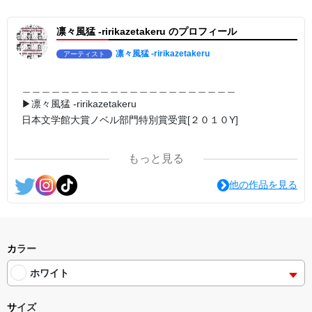
▶︎求めない惑星 [小説/絵本版]
第2作品の章: “刺すように燃えるような眼差しは”
凛々風猛 -ririkazetakeru のプロフィール
部分[主人公である小説家の遺作]を絵本化。
＜小説/絵本版＞ 凛々風猛-ririkazetakeru
日本語版: https://amzn.asia/d/d7stkOV
凛々風猛 -ririkazetakeru
アーティスト
英語版: https://amzn.asia/d/8u7Cebe
＿＿＿＿＿＿＿＿＿＿＿＿＿＿＿＿＿＿＿＿＿＿
▶︎刺すように燃えるような眼差しは [+挿画51作品版]
＿＿＿＿＿＿＿＿＿＿＿＿＿＿＿＿＿＿＿＿＿＿
＜著者: #小説 #絵本 #挿画 作成＞ 凛々風 猛-リリカゼタケル
▶︎凛々風猛 -ririkazetakeru
日本語版: https://amzn.asia/d/8oNk92Q
日本文学館大賞ノベル部門特別賞受賞[２０１０Y]
英語版: https://amzn.asia/d/gDGn5nK
＿＿＿＿＿＿＿＿＿＿＿＿＿＿＿＿＿＿＿＿＿＿
＿＿＿＿＿＿＿＿＿＿＿＿＿＿＿＿＿＿＿＿＿＿
<グッズシリーズ>
SUZURI ▶︎https://suzuri.jp/ririkazetakeru
もっと見る
UP-T ▶︎up-t.jp/creator/66b9c067ae64e
<作品情報:配信中.> -Thank you for your time.
他の作品を見る
▶︎小説 [刺すように燃えるような眼差しは] -Version1.
挿画&グッズカタログ <デザイン画集:BEST版>
＿＿＿＿＿＿＿＿＿＿＿＿＿＿＿＿＿＿＿＿＿＿
＜著者:挿画作成＞ 凛々風 猛-リリカゼタケル
▶︎弛まぬ言霊
https://amzn.asia/d/fMWTZVg
[通常版:ロードムービー系ミュージカル小説のみ.]
▶︎小説 [刺すように燃えるような眼差しは] -Version2.
＜著者 : 作詞＞ 凛々風 猛 -リリカゼタケル
カラー
挿画&グッズカタログ <デザイン画集:BEST版>
日本語版: https://amzn.asia/d/ipdf8cX
＜著者:絵本/挿画作成＞ 凛々風 猛-リリカゼタケル
ホワイト
https://amzn.asia/d/hMo8oB0
英語版: https://amzn.asia/d/1nwVIb6
＿＿＿＿＿＿＿＿＿＿＿＿＿＿＿＿＿＿＿＿＿＿
▶︎小説 [刺すように燃えるような眼差しは]
サイズ
-Comics Style Version.
▶︎弛まぬ言霊[+挿画50作品版]