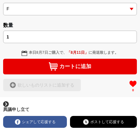
挿画&グッズカタログ <デザイン画集:BEST版>
＜小説+作詞20曲+挿画50作品>
＜著者/絵本:挿画作成＞ 凛々風 猛 -リリカゼタケル
https://amzn.asia/d/gPVyU1t
＜著者: 作詞/挿画作成＞ 凛々風 猛 -リリカゼタケル
日本語版: https://amzn.asia/d/3czgKs8
数量
英語版: https://amzn.asia/d/bpIME7s
▶︎弛まぬ言霊 <+挿画/スケッチ&塗り絵ver.版>
-ロードムービー系ミュージカル小説 +作詞20曲
本日
8月7日
ご購入で、
「
8月11日
」
に発送致します。
+挿画スケッチスタイル&塗り絵バージョン-
＜著者/小説:作詞:挿画作成＞
カートに追加
凛々風 猛-リリカゼタケル
https://amzn.asia/d/0cLT3VyF
欲しいものリストに追加する
0
<作品情報:配信中.> -Thank you for your time.
＿＿＿＿＿＿＿＿＿＿＿＿＿＿＿＿＿＿＿＿＿＿
▶︎刺すように燃えるような眼差しは
異議申し立て
[第2作品: 通常版.小説のみ.]
＜著者＞ 凛々風 猛 -リリカゼタケル
シェアして応援する
ポストして応援する
日本語版: https://amzn.asia/d/7GbUq3Z
英語版: https://amzn.asia/d/eLvAyy5