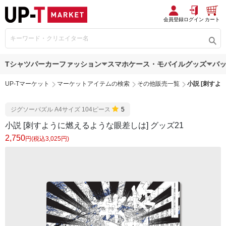
会員登録
ログイン
カート
Tシャツ
パーカー
ファッション
スマホケース・モバイルグッズ
バ
UP-Tマーケット
マーケットアイテムの検索
その他販売一覧
小説 [刺すよ
ジグソーパズル A4サイズ 104ピース
5
小説 [刺すように燃えるような眼差しは] グッズ21
2,750
円(税込3,025円)