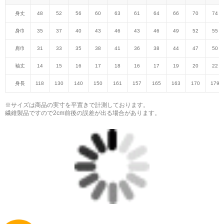
身丈
48
52
56
60
63
61
64
66
70
74
身巾
35
37
40
43
46
43
46
49
52
55
肩巾
31
33
35
38
41
36
38
44
47
50
袖丈
14
15
16
17
18
16
17
19
20
22
身長
118
130
140
150
161
157
165
163
170
179
※サイズは商品の実寸を平置きで計測しております。
繊維製品ですので2cm前後の誤差が出る場合があります。