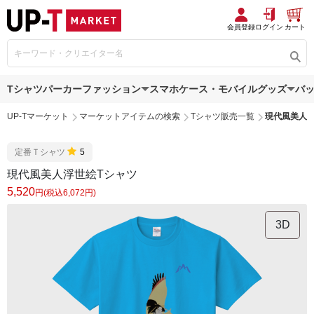
会員登録
ログイン
カート
Tシャツ
パーカー
ファッション
スマホケース・モバイルグッズ
バ
UP-Tマーケット
マーケットアイテムの検索
Tシャツ販売一覧
現代風美人浮
定番Ｔシャツ
5
現代風美人浮世絵Tシャツ
5,520
円(税込6,072円)
3D