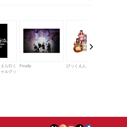
まえら行く
Finally
びっくえんじぇる
波崎海
シャルグッ