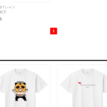
AB Tシャツ
紀子
円
1