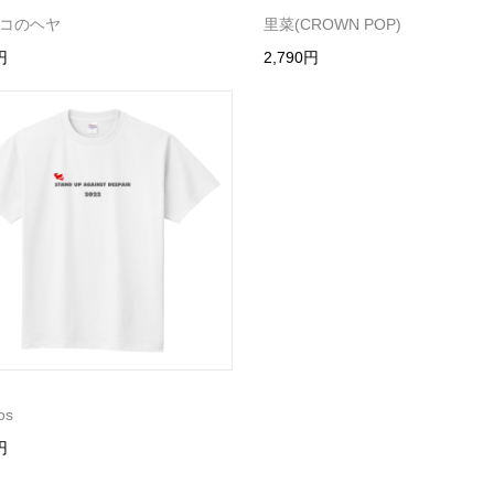
コのヘヤ
里菜(CROWN POP)
円
2,790円
os
円