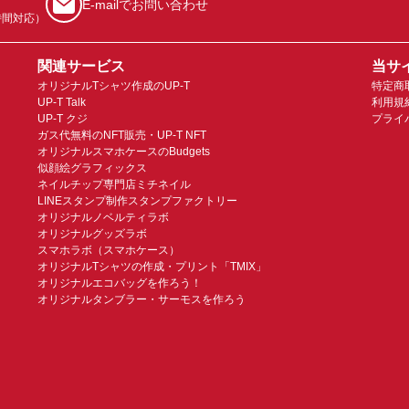
E-mailでお問い合わせ
時間対応）
関連サービス
当サ
オリジナルTシャツ作成のUP-T
特定商
UP-T Talk
利用規
UP-T クジ
プライ
ガス代無料のNFT販売・UP-T NFT
オリジナルスマホケースのBudgets
似顔絵グラフィックス
ネイルチップ専門店ミチネイル
LINEスタンプ制作スタンプファクトリー
オリジナルノベルティラボ
オリジナルグッズラボ
スマホラボ（スマホケース）
オリジナルTシャツの作成・プリント「TMIX」
オリジナルエコバッグを作ろう！
オリジナルタンブラー・サーモスを作ろう