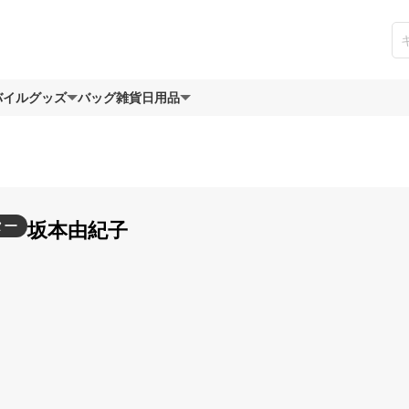
バイルグッズ
バッグ
雑貨日用品
ター
坂本由紀子