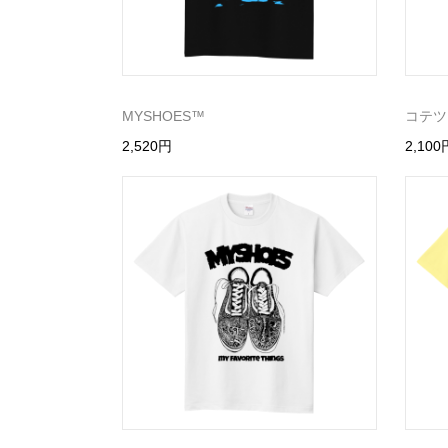
MYSHOES™️
コテツ
2,520円
2,100