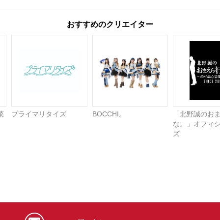
おすすめのクリエイター
菜
プライマリタイズ
BOCCHI。
「北野誠のお
な。」オフィ
ズ