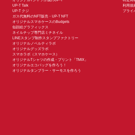
オリジナルTシャツ作成のUP-T
特定商
UP-T Talk
利用規
UP-T クジ
プライ
ガス代無料のNFT販売・UP-T NFT
オリジナルスマホケースのBudgets
似顔絵グラフィックス
ネイルチップ専門店ミチネイル
LINEスタンプ制作スタンプファクトリー
オリジナルノベルティラボ
オリジナルグッズラボ
スマホラボ（スマホケース）
オリジナルTシャツの作成・プリント「TMIX」
オリジナルエコバッグを作ろう！
オリジナルタンブラー・サーモスを作ろう