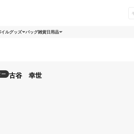
バイルグッズ
バッグ
雑貨日用品
ター
古谷 幸世