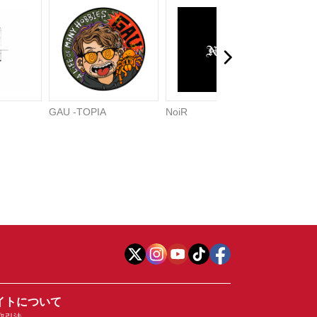
GAU -TOPIA
NoiR
清水佑
イトについて