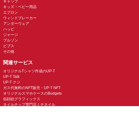
キャップ
キッズ・ベビー用品
エプロン
ウィンドブレーカー
アンダーウェア
ハッピ
ジャージ
ブルゾン
ビブス
その他
関連サービス
オリジナルTシャツ作成のUP-T
UP-T Talk
UP-T クジ
ガス代無料のNFT販売・UP-T NFT
オリジナルスマホケースのBudgets
似顔絵グラフィックス
ネイルチップ専門店ミチネイル
LINEスタンプ制作スタンプファクトリー
オリジナルノベルティラボ
オリジナルグッズラボ
スマホラボ（スマホケース）
オリジナルTシャツの作成・プリント「TMIX」
オリジナルエコバッグを作ろう！