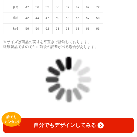
身巾
47
50
53
56
59
62
67
72
肩巾
42
44
47
50
53
56
57
58
袖丈
56
59
62
63
63
63
63
63
※サイズは商品の実寸を平置きで計測しております。
繊維製品ですので2cm前後の誤差が出る場合があります。
誰でも
カンタン!
自分でもデザインしてみる