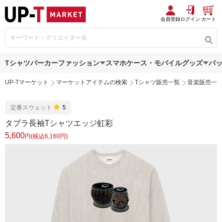
会員登録
ログイン
カート
Tシャツ
パーカー
ファッション
スマホケース・モバイルグッズ
バ
UP-Tマーケット
マーケットアイテムの検索
Tシャツ販売一覧
音楽販売一
定番スウェット
5
タブラ長袖Tシャツエッジ虹彩
5,600
円(税込6,160円)