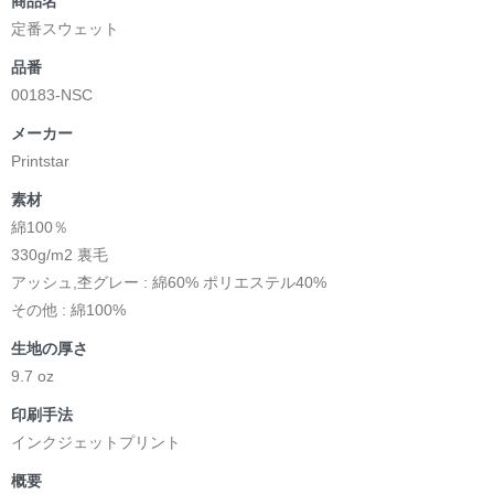
商品名
定番スウェット
品番
00183-NSC
メーカー
Printstar
素材
綿100％
330g/m2 裏毛
アッシュ,杢グレー : 綿60% ポリエステル40%
その他 : 綿100%
生地の厚さ
9.7 oz
印刷手法
インクジェットプリント
概要