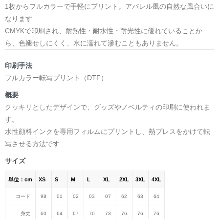
1枚からフルカラーで手軽にプリント。アパレル風の自然な風合いに
なります
CMYKで印刷され、耐熱性・耐水性・耐光性に優れていることか
ら、色褪せしにくく、水に濡れて滲むこともありません。
印刷手法
フルカラー転写プリント（DTF）
概要
クッキリとしたデザインで、グッズやノベルティの印刷に使われま
す。
水性顔料インクを専用フィルムにプリントし、熱プレスをかけて転
写させる方法です
サイズ
単位：cm
XS
S
M
L
XL
2XL
3XL
4XL
コード
98
01
02
03
07
62
63
64
身丈
60
64
67
70
73
76
76
76